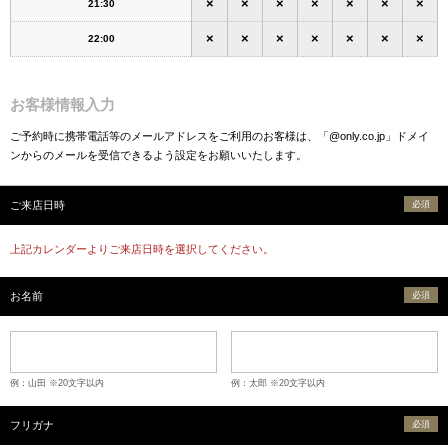
×
×
×
×
×
×
×
21:30
×
×
×
×
×
×
×
22:00
お客様情報入力
ご予約時に携帯電話等のメールアドレスをご利用のお客様は、「@only.co.jp」ドメイ
ンからのメールを受信できるよう設定をお願いいたします。
ご来店日時
必須
上記カレンダーよりご来店日時を選択してください。
お名前
必須
例：山田 ※20文字以内
例：太郎 ※20文字以内
フリガナ
必須