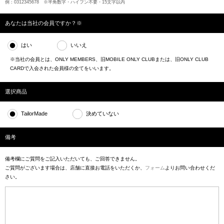
例：0312345678 ※半角数字・ハイフン不要・15文字以内
あなたは当社の会員ですか？※
はい
いいえ
※当社の会員とは、ONLY MEMBERS、旧MOBILE ONLY CLUBまたは、旧ONLY CLUB
CARDで入会された会員様の全てをいいます。
選択商品
TailorMade
決めていない
備考
備考欄にご質問をご記入いただいても、ご回答できません。
ご質問がございます場合は、店舗に直接お電話をいただくか、
フォーム
よりお問い合わせくだ
さい。