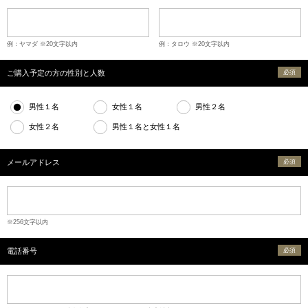
例：ヤマダ ※20文字以内
例：タロウ ※20文字以内
ご購入予定の方の性別と人数
必須
男性１名
女性１名
男性２名
女性２名
男性１名と女性１名
メールアドレス
必須
※256文字以内
電話番号
必須