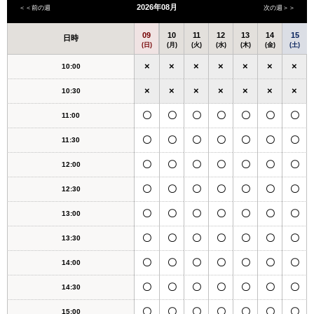
2026年08月
＜＜前の週
次の週＞＞
09
10
11
12
13
14
15
日時
(日)
(月)
(火)
(水)
(木)
(金)
(土)
×
×
×
×
×
×
×
10:00
×
×
×
×
×
×
×
10:30
〇
〇
〇
〇
〇
〇
〇
11:00
〇
〇
〇
〇
〇
〇
〇
11:30
〇
〇
〇
〇
〇
〇
〇
12:00
〇
〇
〇
〇
〇
〇
〇
12:30
〇
〇
〇
〇
〇
〇
〇
13:00
〇
〇
〇
〇
〇
〇
〇
13:30
〇
〇
〇
〇
〇
〇
〇
14:00
〇
〇
〇
〇
〇
〇
〇
14:30
〇
〇
〇
〇
〇
〇
〇
15:00