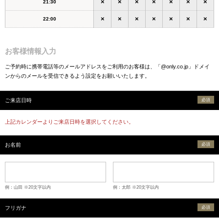
×
×
×
×
×
×
×
21:30
×
×
×
×
×
×
×
22:00
お客様情報入力
ご予約時に携帯電話等のメールアドレスをご利用のお客様は、「@only.co.jp」ドメイ
ンからのメールを受信できるよう設定をお願いいたします。
ご来店日時
必須
上記カレンダーよりご来店日時を選択してください。
お名前
必須
例：山田 ※20文字以内
例：太郎 ※20文字以内
フリガナ
必須