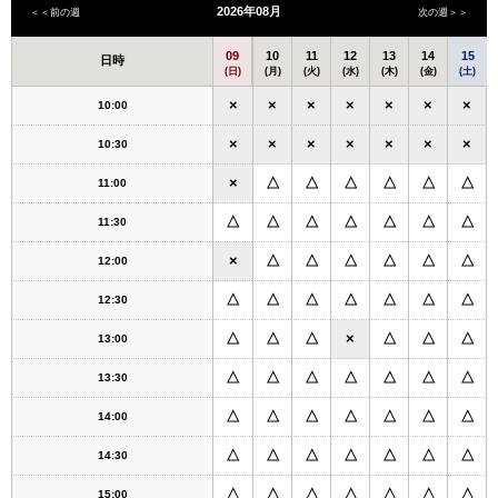
2026年08月
＜＜前の週
次の週＞＞
09
10
11
12
13
14
15
日時
(日)
(月)
(火)
(水)
(木)
(金)
(土)
×
×
×
×
×
×
×
10:00
×
×
×
×
×
×
×
10:30
×
△
△
△
△
△
△
11:00
△
△
△
△
△
△
△
11:30
×
△
△
△
△
△
△
12:00
△
△
△
△
△
△
△
12:30
△
△
△
×
△
△
△
13:00
△
△
△
△
△
△
△
13:30
△
△
△
△
△
△
△
14:00
△
△
△
△
△
△
△
14:30
△
△
△
△
△
△
△
15:00