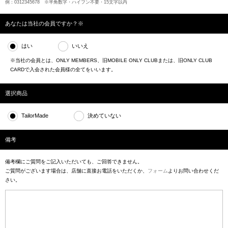
例：0312345678 ※半角数字・ハイフン不要・15文字以内
あなたは当社の会員ですか？※
はい
いいえ
※当社の会員とは、ONLY MEMBERS、旧MOBILE ONLY CLUBまたは、旧ONLY CLUB
CARDで入会された会員様の全てをいいます。
選択商品
TailorMade
決めていない
備考
備考欄にご質問をご記入いただいても、ご回答できません。
ご質問がございます場合は、店舗に直接お電話をいただくか、
フォーム
よりお問い合わせくだ
さい。