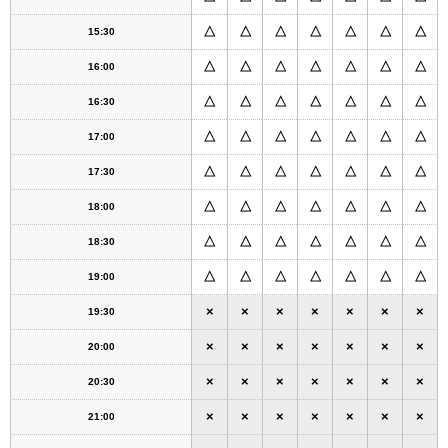
△
△
△
△
△
△
△
15:30
△
△
△
△
△
△
△
16:00
△
△
△
△
△
△
△
16:30
△
△
△
△
△
△
△
17:00
△
△
△
△
△
△
△
17:30
△
△
△
△
△
△
△
18:00
△
△
△
△
△
△
△
18:30
△
△
△
△
△
△
△
19:00
×
×
×
×
×
×
×
19:30
×
×
×
×
×
×
×
20:00
×
×
×
×
×
×
×
20:30
×
×
×
×
×
×
×
21:00