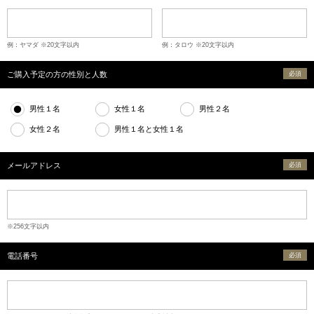
例：ヤマダ ※20文字以内
例：タロウ ※20文字以内
ご購入予定の方の性別と人数
必須
男性１名
女性１名
男性２名
女性２名
男性１名と女性１名
メールアドレス
必須
※256文字以内
電話番号
必須