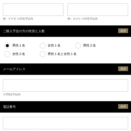
例：ヤマダ ※20文字以内
例：タロウ ※20文字以内
ご購入予定の方の性別と人数
必須
男性１名
女性１名
男性２名
女性２名
男性１名と女性１名
メールアドレス
必須
※256文字以内
電話番号
必須