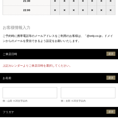
×
×
×
×
×
×
×
21:30
×
×
×
×
×
×
×
22:00
お客様情報入力
ご予約時に携帯電話等のメールアドレスをご利用のお客様は、「@only.co.jp」ドメイ
ンからのメールを受信できるよう設定をお願いいたします。
ご来店日時
必須
上記カレンダーよりご来店日時を選択してください。
お名前
必須
例：山田 ※20文字以内
例：太郎 ※20文字以内
フリガナ
必須