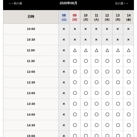
2026年08月
＜＜前の週
次の週＞＞
08
09
10
11
12
13
14
日時
(土)
(日)
(月)
(火)
(水)
(木)
(金)
×
×
×
×
×
×
×
10:00
×
×
×
×
×
×
×
10:30
×
△
△
△
△
△
△
11:00
×
〇
〇
〇
〇
〇
〇
11:30
×
〇
〇
〇
〇
〇
〇
12:00
×
〇
〇
〇
〇
〇
〇
12:30
×
〇
〇
〇
〇
〇
〇
13:00
×
〇
〇
〇
〇
〇
〇
13:30
×
〇
〇
〇
〇
〇
〇
14:00
×
〇
〇
〇
〇
〇
〇
14:30
×
〇
〇
〇
〇
〇
〇
15:00