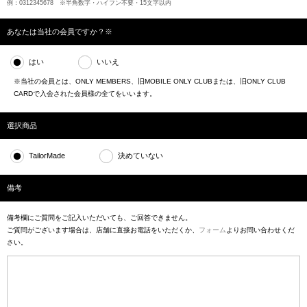
例：0312345678 ※半角数字・ハイフン不要・15文字以内
あなたは当社の会員ですか？※
はい
いいえ
※当社の会員とは、ONLY MEMBERS、旧MOBILE ONLY CLUBまたは、旧ONLY CLUB
CARDで入会された会員様の全てをいいます。
選択商品
TailorMade
決めていない
備考
備考欄にご質問をご記入いただいても、ご回答できません。
ご質問がございます場合は、店舗に直接お電話をいただくか、
フォーム
よりお問い合わせくだ
さい。