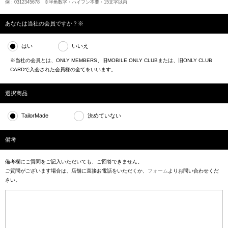
例：0312345678 ※半角数字・ハイフン不要・15文字以内
あなたは当社の会員ですか？※
はい
いいえ
※当社の会員とは、ONLY MEMBERS、旧MOBILE ONLY CLUBまたは、旧ONLY CLUB
CARDで入会された会員様の全てをいいます。
選択商品
TailorMade
決めていない
備考
備考欄にご質問をご記入いただいても、ご回答できません。
ご質問がございます場合は、店舗に直接お電話をいただくか、
フォーム
よりお問い合わせくだ
さい。