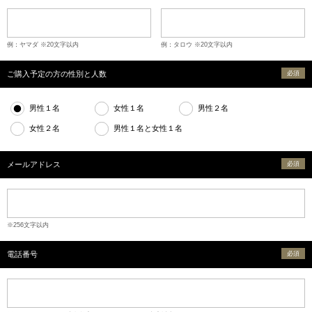
例：ヤマダ ※20文字以内
例：タロウ ※20文字以内
ご購入予定の方の性別と人数
必須
男性１名
女性１名
男性２名
女性２名
男性１名と女性１名
メールアドレス
必須
※256文字以内
電話番号
必須