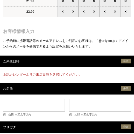
×
×
×
×
×
×
×
21:30
×
×
×
×
×
×
×
22:00
お客様情報入力
ご予約時に携帯電話等のメールアドレスをご利用のお客様は、「@only.co.jp」ドメイ
ンからのメールを受信できるよう設定をお願いいたします。
ご来店日時
必須
上記カレンダーよりご来店日時を選択してください。
お名前
必須
例：山田 ※20文字以内
例：太郎 ※20文字以内
フリガナ
必須