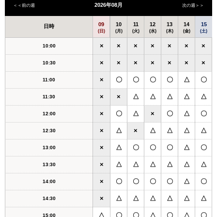
2026年08月
＜＜前の週
次の週＞＞
09
10
11
12
13
14
15
日時
(日)
(月)
(火)
(水)
(木)
(金)
(土)
×
×
×
×
×
×
×
10:00
×
×
×
×
×
×
×
10:30
×
〇
〇
〇
〇
△
〇
11:00
×
×
△
△
△
△
△
11:30
×
〇
△
×
〇
△
〇
12:00
×
△
×
△
△
△
△
12:30
×
△
〇
〇
〇
△
〇
13:00
×
△
△
△
△
△
△
13:30
×
〇
〇
〇
〇
△
〇
14:00
×
△
△
△
△
△
△
14:30
△
〇
〇
△
〇
△
〇
15:00