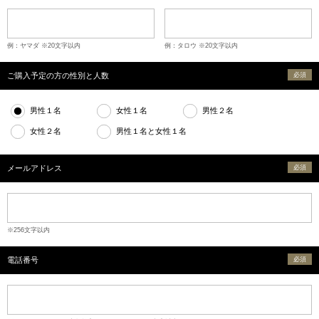
例：ヤマダ ※20文字以内
例：タロウ ※20文字以内
ご購入予定の方の性別と人数
必須
男性１名
女性１名
男性２名
女性２名
男性１名と女性１名
メールアドレス
必須
※256文字以内
電話番号
必須