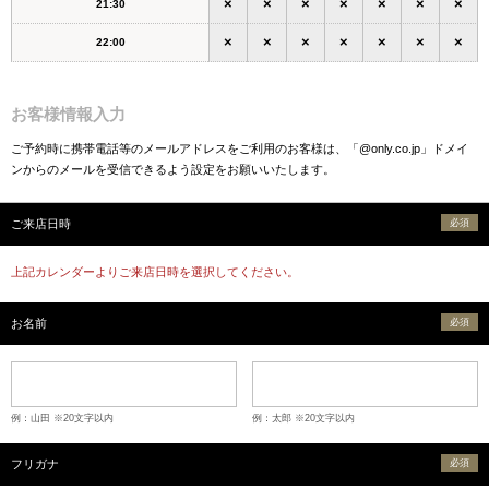
×
×
×
×
×
×
×
21:30
×
×
×
×
×
×
×
22:00
お客様情報入力
ご予約時に携帯電話等のメールアドレスをご利用のお客様は、「@only.co.jp」ドメイ
ンからのメールを受信できるよう設定をお願いいたします。
ご来店日時
必須
上記カレンダーよりご来店日時を選択してください。
お名前
必須
例：山田 ※20文字以内
例：太郎 ※20文字以内
フリガナ
必須