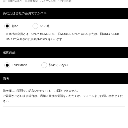
例：0312345678 ※半角数字・ハイフン不要・15文字以内
あなたは当社の会員ですか？※
はい
いいえ
※当社の会員とは、ONLY MEMBERS、旧MOBILE ONLY CLUBまたは、旧ONLY CLUB
CARDで入会された会員様の全てをいいます。
選択商品
TailorMade
決めていない
備考
備考欄にご質問をご記入いただいても、ご回答できません。
ご質問がございます場合は、店舗に直接お電話をいただくか、
フォーム
よりお問い合わせくだ
さい。