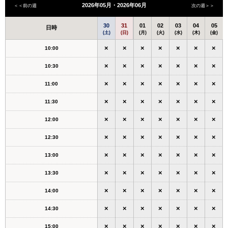
2026年05月・2026年06月
＜＜前の週
次の週＞＞
30
31
01
02
03
04
05
日時
(土)
(日)
(月)
(火)
(水)
(木)
(金)
×
×
×
×
×
×
×
10:00
×
×
×
×
×
×
×
10:30
×
×
×
×
×
×
×
11:00
×
×
×
×
×
×
×
11:30
×
×
×
×
×
×
×
12:00
×
×
×
×
×
×
×
12:30
×
×
×
×
×
×
×
13:00
×
×
×
×
×
×
×
13:30
×
×
×
×
×
×
×
14:00
×
×
×
×
×
×
×
14:30
×
×
×
×
×
×
×
15:00