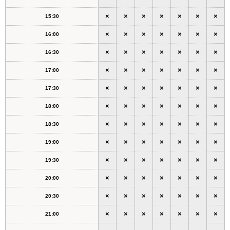
×
×
×
×
×
×
×
15:30
×
×
×
×
×
×
×
16:00
×
×
×
×
×
×
×
16:30
×
×
×
×
×
×
×
17:00
×
×
×
×
×
×
×
17:30
×
×
×
×
×
×
×
18:00
×
×
×
×
×
×
×
18:30
×
×
×
×
×
×
×
19:00
×
×
×
×
×
×
×
19:30
×
×
×
×
×
×
×
20:00
×
×
×
×
×
×
×
20:30
×
×
×
×
×
×
×
21:00