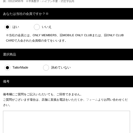
例：0312345678 ※半角数字・ハイフン不要・15文字以内
あなたは当社の会員ですか？※
はい
いいえ
※当社の会員とは、ONLY MEMBERS、旧MOBILE ONLY CLUBまたは、旧ONLY CLUB
CARDで入会された会員様の全てをいいます。
選択商品
TailorMade
決めていない
備考
備考欄にご質問をご記入いただいても、ご回答できません。
ご質問がございます場合は、店舗に直接お電話をいただくか、
フォーム
よりお問い合わせくだ
さい。