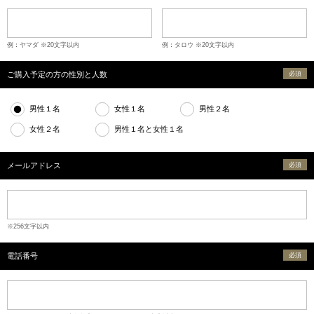
例：ヤマダ ※20文字以内
例：タロウ ※20文字以内
ご購入予定の方の性別と人数
必須
男性１名
女性１名
男性２名
女性２名
男性１名と女性１名
メールアドレス
必須
※256文字以内
電話番号
必須