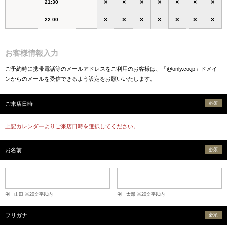
×
×
×
×
×
×
×
21:30
×
×
×
×
×
×
×
22:00
お客様情報入力
ご予約時に携帯電話等のメールアドレスをご利用のお客様は、「@only.co.jp」ドメイ
ンからのメールを受信できるよう設定をお願いいたします。
ご来店日時
必須
上記カレンダーよりご来店日時を選択してください。
お名前
必須
例：山田 ※20文字以内
例：太郎 ※20文字以内
フリガナ
必須