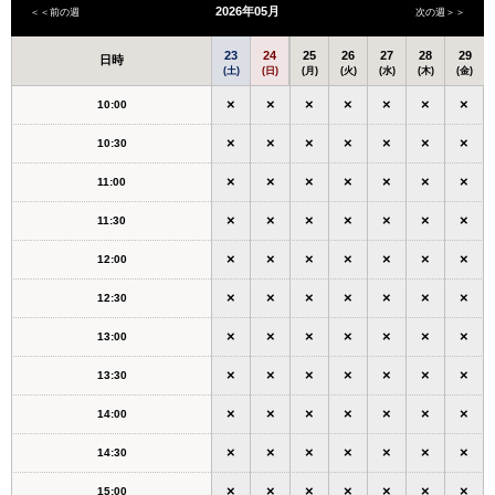
2026年05月
＜＜前の週
次の週＞＞
23
24
25
26
27
28
29
日時
(土)
(日)
(月)
(火)
(水)
(木)
(金)
×
×
×
×
×
×
×
10:00
×
×
×
×
×
×
×
10:30
×
×
×
×
×
×
×
11:00
×
×
×
×
×
×
×
11:30
×
×
×
×
×
×
×
12:00
×
×
×
×
×
×
×
12:30
×
×
×
×
×
×
×
13:00
×
×
×
×
×
×
×
13:30
×
×
×
×
×
×
×
14:00
×
×
×
×
×
×
×
14:30
×
×
×
×
×
×
×
15:00