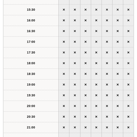
×
×
×
×
×
×
×
15:30
×
×
×
×
×
×
×
16:00
×
×
×
×
×
×
×
16:30
×
×
×
×
×
×
×
17:00
×
×
×
×
×
×
×
17:30
×
×
×
×
×
×
×
18:00
×
×
×
×
×
×
×
18:30
×
×
×
×
×
×
×
19:00
×
×
×
×
×
×
×
19:30
×
×
×
×
×
×
×
20:00
×
×
×
×
×
×
×
20:30
×
×
×
×
×
×
×
21:00