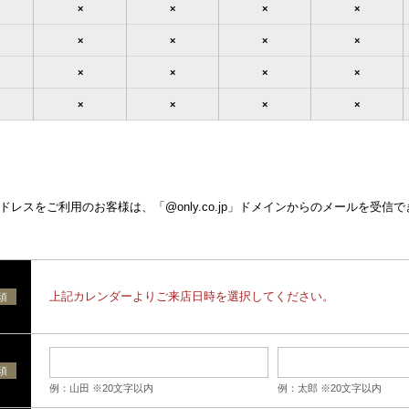
×
×
×
×
×
×
×
×
×
×
×
×
×
×
×
×
レスをご利用のお客様は、「@only.co.jp」ドメインからのメールを受信
上記カレンダーよりご来店日時を選択してください。
須
須
例：山田 ※20文字以内
例：太郎 ※20文字以内