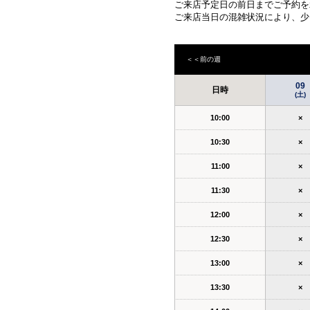
ご来店予定日の前日までご予約を
ご来店当日の混雑状況により、少
＜＜前の週
09
日時
(土)
10:00
×
10:30
×
11:00
×
11:30
×
12:00
×
12:30
×
13:00
×
13:30
×