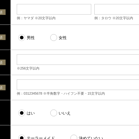
須
例：ヤマダ ※20文字以内
例：タロウ ※20文字以内
須
男性
女性
須
※256文字以内
須
例：0312345678 ※半角数字・ハイフン不要・15文字以内
はい
いいえ
テーラーメイド
決めていない