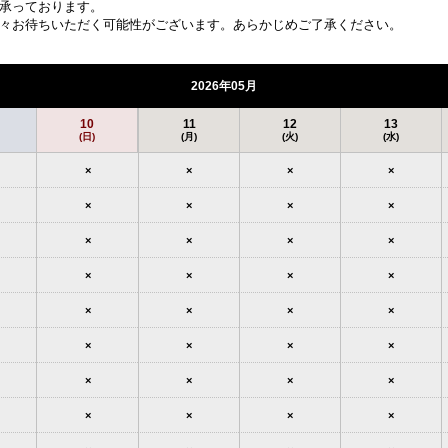
承っております。
々お待ちいただく可能性がございます。あらかじめご了承ください。
2026年05月
10
11
12
13
(日)
(月)
(火)
(水)
×
×
×
×
×
×
×
×
×
×
×
×
×
×
×
×
×
×
×
×
×
×
×
×
×
×
×
×
×
×
×
×