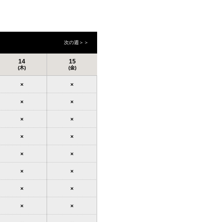
次の週＞＞
14
15
(木)
(金)
×
×
×
×
×
×
×
×
×
×
×
×
×
×
×
×