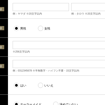
須
例：ヤマダ ※20文字以内
例：タロウ ※20文字以内
須
男性
女性
須
※256文字以内
須
例：0312345678 ※半角数字・ハイフン不要・15文字以内
はい
いいえ
テーラーメイド
決めていない