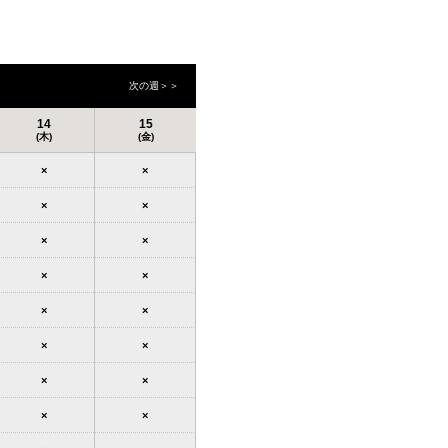
次の週＞＞
14
15
(木)
(金)
×
×
×
×
×
×
×
×
×
×
×
×
×
×
×
×