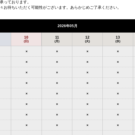
承っております。
々お待ちいただく可能性がございます。あらかじめご了承ください。
2026年05月
10
11
12
13
(日)
(月)
(火)
(水)
×
×
×
×
×
×
×
×
×
×
×
×
×
×
×
×
×
×
×
×
×
×
×
×
×
×
×
×
×
×
×
×