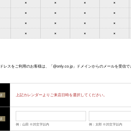
×
×
×
×
×
×
×
×
×
×
×
×
×
×
×
×
レスをご利用のお客様は、「@only.co.jp」ドメインからのメールを受信
上記カレンダーよりご来店日時を選択してください。
須
須
例：山田 ※20文字以内
例：太郎 ※20文字以内