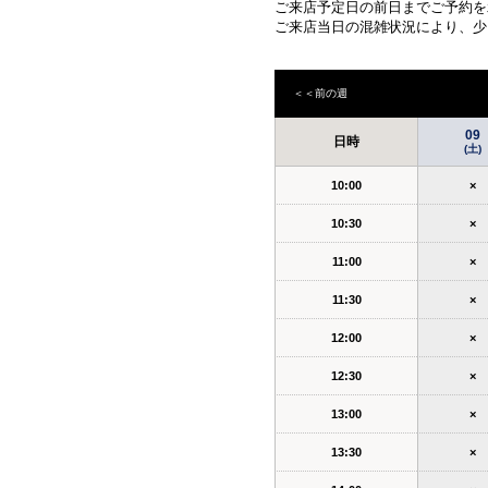
ご来店予定日の前日までご予約を
ご来店当日の混雑状況により、少
＜＜前の週
09
日時
(土)
10:00
×
10:30
×
11:00
×
11:30
×
12:00
×
12:30
×
13:00
×
13:30
×