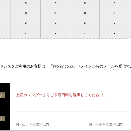
×
×
×
×
×
×
×
×
×
×
×
×
×
×
×
×
レスをご利用のお客様は、「@only.co.jp」ドメインからのメールを受信
上記カレンダーよりご来店日時を選択してください。
須
須
例：山田 ※20文字以内
例：太郎 ※20文字以内