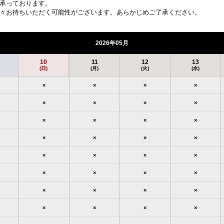
承っております。
々お待ちいただく可能性がございます。あらかじめご了承ください。
2026年05月
10
11
12
13
(日)
(月)
(火)
(水)
×
×
×
×
×
×
×
×
×
×
×
×
×
×
×
×
×
×
×
×
×
×
×
×
×
×
×
×
×
×
×
×