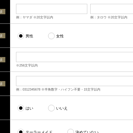
須
例：ヤマダ ※20文字以内
例：タロウ ※20文字以内
須
男性
女性
須
※256文字以内
須
例：0312345678 ※半角数字・ハイフン不要・15文字以内
はい
いいえ
テーラーメイド
決めていない