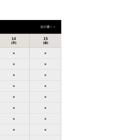
次の週＞＞
14
15
(木)
(金)
×
×
×
×
×
×
×
×
×
×
×
×
×
×
×
×