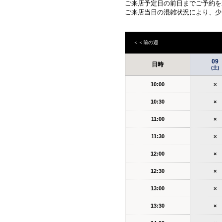
ご来店予定日の前日までご予約を
ご来店当日の混雑状況により、少
＜＜前の週
09
日時
(土)
10:00
×
10:30
×
11:00
×
11:30
×
12:00
×
12:30
×
13:00
×
13:30
×