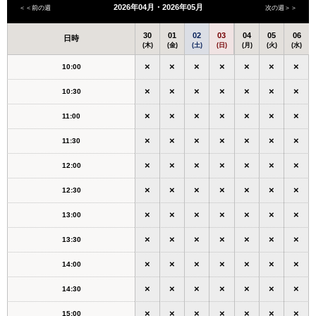
2026年04月・2026年05月
＜＜前の週
次の週＞＞
30
01
02
03
04
05
06
日時
(木)
(金)
(土)
(日)
(月)
(火)
(水)
×
×
×
×
×
×
×
10:00
×
×
×
×
×
×
×
10:30
×
×
×
×
×
×
×
11:00
×
×
×
×
×
×
×
11:30
×
×
×
×
×
×
×
12:00
×
×
×
×
×
×
×
12:30
×
×
×
×
×
×
×
13:00
×
×
×
×
×
×
×
13:30
×
×
×
×
×
×
×
14:00
×
×
×
×
×
×
×
14:30
×
×
×
×
×
×
×
15:00