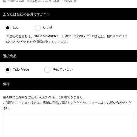
例：0312345678 ※半角数字・ハイフン不要・15文字以内
あなたは当社の会員ですか？※
はい
いいえ
※当社の会員とは、ONLY MEMBERS、旧MOBILE ONLY CLUBまたは、旧ONLY CLUB
CARDで入会された会員様の全てをいいます。
選択商品
TailorMade
決めていない
備考
備考欄にご質問をご記入いただいても、ご回答できません。
ご質問がございます場合は、店舗に直接お電話をいただくか、
フォーム
よりお問い合わせくだ
さい。