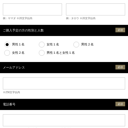
例：ヤマダ ※20文字以内
例：タロウ ※20文字以内
ご購入予定の方の性別と人数
必須
男性１名
女性１名
男性２名
女性２名
男性１名と女性１名
メールアドレス
必須
※256文字以内
電話番号
必須