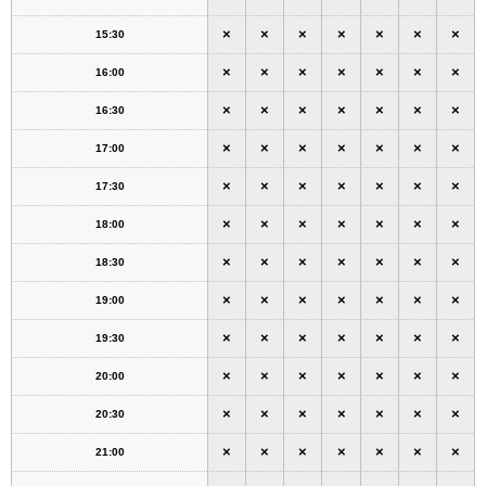
×
×
×
×
×
×
×
15:30
×
×
×
×
×
×
×
16:00
×
×
×
×
×
×
×
16:30
×
×
×
×
×
×
×
17:00
×
×
×
×
×
×
×
17:30
×
×
×
×
×
×
×
18:00
×
×
×
×
×
×
×
18:30
×
×
×
×
×
×
×
19:00
×
×
×
×
×
×
×
19:30
×
×
×
×
×
×
×
20:00
×
×
×
×
×
×
×
20:30
×
×
×
×
×
×
×
21:00