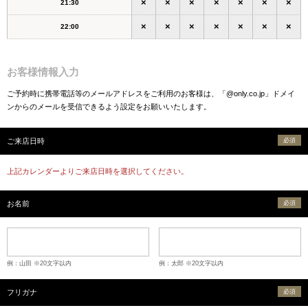
×
×
×
×
×
×
×
21:30
×
×
×
×
×
×
×
22:00
お客様情報入力
ご予約時に携帯電話等のメールアドレスをご利用のお客様は、「@only.co.jp」ドメイ
ンからのメールを受信できるよう設定をお願いいたします。
ご来店日時
必須
上記カレンダーよりご来店日時を選択してください。
お名前
必須
例：山田 ※20文字以内
例：太郎 ※20文字以内
フリガナ
必須