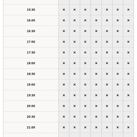
×
×
×
×
×
×
×
15:30
×
×
×
×
×
×
×
16:00
×
×
×
×
×
×
×
16:30
×
×
×
×
×
×
×
17:00
×
×
×
×
×
×
×
17:30
×
×
×
×
×
×
×
18:00
×
×
×
×
×
×
×
18:30
×
×
×
×
×
×
×
19:00
×
×
×
×
×
×
×
19:30
×
×
×
×
×
×
×
20:00
×
×
×
×
×
×
×
20:30
×
×
×
×
×
×
×
21:00