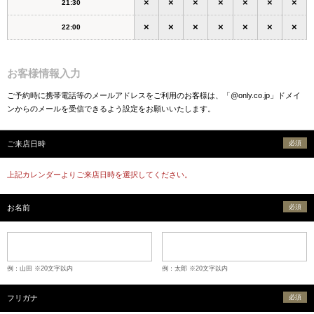
×
×
×
×
×
×
×
21:30
×
×
×
×
×
×
×
22:00
お客様情報入力
ご予約時に携帯電話等のメールアドレスをご利用のお客様は、「@only.co.jp」ドメイ
ンからのメールを受信できるよう設定をお願いいたします。
ご来店日時
必須
上記カレンダーよりご来店日時を選択してください。
お名前
必須
例：山田 ※20文字以内
例：太郎 ※20文字以内
フリガナ
必須