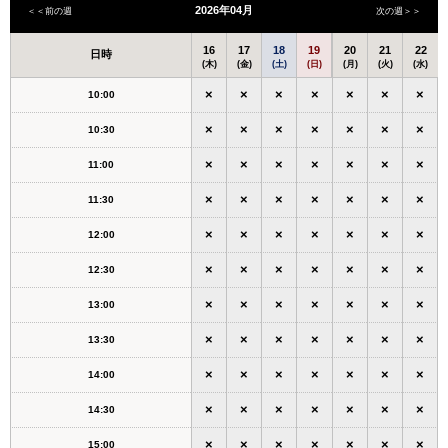
2026年04月
＜＜前の週
次の週＞＞
16
17
18
19
20
21
22
日時
(木)
(金)
(土)
(日)
(月)
(火)
(水)
×
×
×
×
×
×
×
10:00
×
×
×
×
×
×
×
10:30
×
×
×
×
×
×
×
11:00
×
×
×
×
×
×
×
11:30
×
×
×
×
×
×
×
12:00
×
×
×
×
×
×
×
12:30
×
×
×
×
×
×
×
13:00
×
×
×
×
×
×
×
13:30
×
×
×
×
×
×
×
14:00
×
×
×
×
×
×
×
14:30
×
×
×
×
×
×
×
15:00