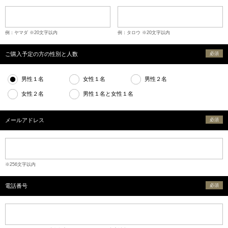
例：ヤマダ ※20文字以内
例：タロウ ※20文字以内
ご購入予定の方の性別と人数
必須
男性１名
女性１名
男性２名
女性２名
男性１名と女性１名
メールアドレス
必須
※256文字以内
電話番号
必須