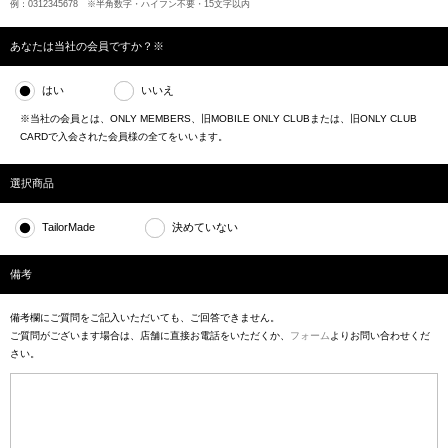
例：0312345678 ※半角数字・ハイフン不要・15文字以内
あなたは当社の会員ですか？※
はい
いいえ
※当社の会員とは、ONLY MEMBERS、旧MOBILE ONLY CLUBまたは、旧ONLY CLUB
CARDで入会された会員様の全てをいいます。
選択商品
TailorMade
決めていない
備考
備考欄にご質問をご記入いただいても、ご回答できません。
ご質問がございます場合は、店舗に直接お電話をいただくか、
フォーム
よりお問い合わせくだ
さい。