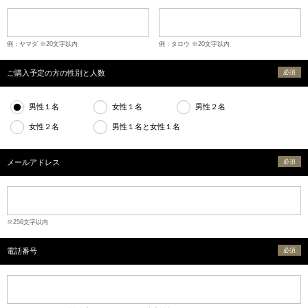
例：ヤマダ ※20文字以内
例：タロウ ※20文字以内
ご購入予定の方の性別と人数
必須
男性１名
女性１名
男性２名
女性２名
男性１名と女性１名
メールアドレス
必須
※256文字以内
電話番号
必須