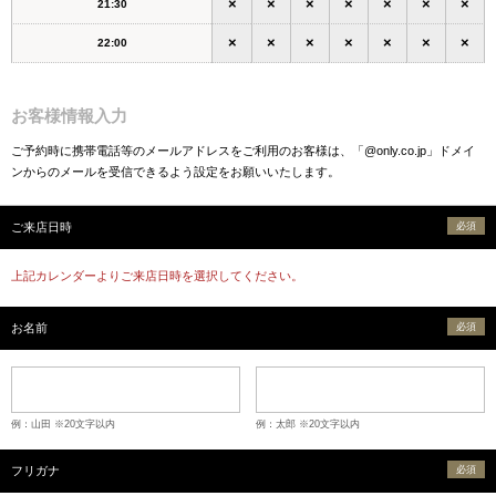
×
×
×
×
×
×
×
21:30
×
×
×
×
×
×
×
22:00
お客様情報入力
ご予約時に携帯電話等のメールアドレスをご利用のお客様は、「@only.co.jp」ドメイ
ンからのメールを受信できるよう設定をお願いいたします。
ご来店日時
必須
上記カレンダーよりご来店日時を選択してください。
お名前
必須
例：山田 ※20文字以内
例：太郎 ※20文字以内
フリガナ
必須