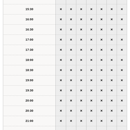
×
×
×
×
×
×
×
15:30
×
×
×
×
×
×
×
16:00
×
×
×
×
×
×
×
16:30
×
×
×
×
×
×
×
17:00
×
×
×
×
×
×
×
17:30
×
×
×
×
×
×
×
18:00
×
×
×
×
×
×
×
18:30
×
×
×
×
×
×
×
19:00
×
×
×
×
×
×
×
19:30
×
×
×
×
×
×
×
20:00
×
×
×
×
×
×
×
20:30
×
×
×
×
×
×
×
21:00