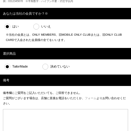
例：0312345678 ※半角数字・ハイフン不要・15文字以内
あなたは当社の会員ですか？※
はい
いいえ
※当社の会員とは、ONLY MEMBERS、旧MOBILE ONLY CLUBまたは、旧ONLY CLUB
CARDで入会された会員様の全てをいいます。
選択商品
TailorMade
決めていない
備考
備考欄にご質問をご記入いただいても、ご回答できません。
ご質問がございます場合は、店舗に直接お電話をいただくか、
フォーム
よりお問い合わせくだ
さい。