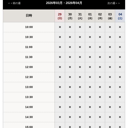
2026年03月・2026年04月
＜＜前の週
次の週＞＞
29
30
31
01
02
03
04
日時
(日)
(月)
(火)
(水)
(木)
(金)
(土)
×
×
×
×
×
×
×
10:00
×
×
×
×
×
×
×
10:30
×
×
×
×
×
×
×
11:00
×
×
×
×
×
×
×
11:30
×
×
×
×
×
×
×
12:00
×
×
×
×
×
×
×
12:30
×
×
×
×
×
×
×
13:00
×
×
×
×
×
×
×
13:30
×
×
×
×
×
×
×
14:00
×
×
×
×
×
×
×
14:30
×
×
×
×
×
×
×
15:00