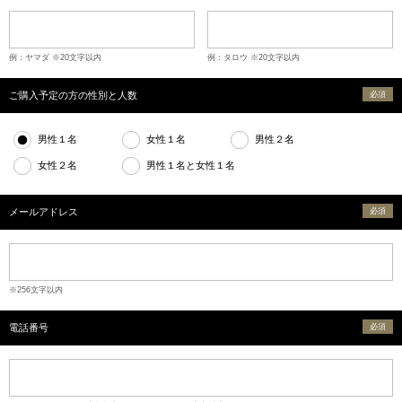
例：ヤマダ ※20文字以内
例：タロウ ※20文字以内
ご購入予定の方の性別と人数
必須
男性１名
女性１名
男性２名
女性２名
男性１名と女性１名
メールアドレス
必須
※256文字以内
電話番号
必須