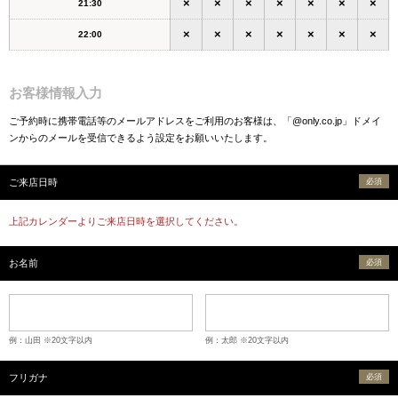
×
×
×
×
×
×
×
21:30
×
×
×
×
×
×
×
22:00
お客様情報入力
ご予約時に携帯電話等のメールアドレスをご利用のお客様は、「@only.co.jp」ドメイ
ンからのメールを受信できるよう設定をお願いいたします。
ご来店日時
必須
上記カレンダーよりご来店日時を選択してください。
お名前
必須
例：山田 ※20文字以内
例：太郎 ※20文字以内
フリガナ
必須