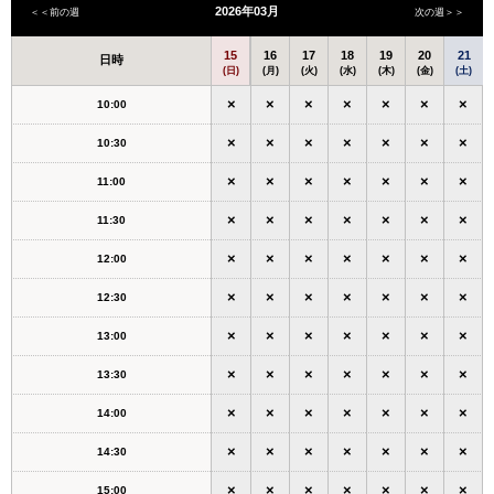
2026年03月
＜＜前の週
次の週＞＞
15
16
17
18
19
20
21
日時
(日)
(月)
(火)
(水)
(木)
(金)
(土)
×
×
×
×
×
×
×
10:00
×
×
×
×
×
×
×
10:30
×
×
×
×
×
×
×
11:00
×
×
×
×
×
×
×
11:30
×
×
×
×
×
×
×
12:00
×
×
×
×
×
×
×
12:30
×
×
×
×
×
×
×
13:00
×
×
×
×
×
×
×
13:30
×
×
×
×
×
×
×
14:00
×
×
×
×
×
×
×
14:30
×
×
×
×
×
×
×
15:00