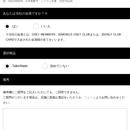
例：0312345678 ※半角数字・ハイフン不要・15文字以内
あなたは当社の会員ですか？※
はい
いいえ
※当社の会員とは、ONLY MEMBERS、旧MOBILE ONLY CLUBまたは、旧ONLY CLUB
CARDで入会された会員様の全てをいいます。
選択商品
TailorMade
決めていない
備考
備考欄にご質問をご記入いただいても、ご回答できません。
ご質問がございます場合は、店舗に直接お電話をいただくか、
フォーム
よりお問い合わせくだ
さい。