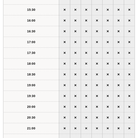
×
×
×
×
×
×
×
15:30
×
×
×
×
×
×
×
16:00
×
×
×
×
×
×
×
16:30
×
×
×
×
×
×
×
17:00
×
×
×
×
×
×
×
17:30
×
×
×
×
×
×
×
18:00
×
×
×
×
×
×
×
18:30
×
×
×
×
×
×
×
19:00
×
×
×
×
×
×
×
19:30
×
×
×
×
×
×
×
20:00
×
×
×
×
×
×
×
20:30
×
×
×
×
×
×
×
21:00