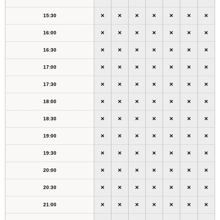
×
×
×
×
×
×
×
15:30
×
×
×
×
×
×
×
16:00
×
×
×
×
×
×
×
16:30
×
×
×
×
×
×
×
17:00
×
×
×
×
×
×
×
17:30
×
×
×
×
×
×
×
18:00
×
×
×
×
×
×
×
18:30
×
×
×
×
×
×
×
19:00
×
×
×
×
×
×
×
19:30
×
×
×
×
×
×
×
20:00
×
×
×
×
×
×
×
20:30
×
×
×
×
×
×
×
21:00