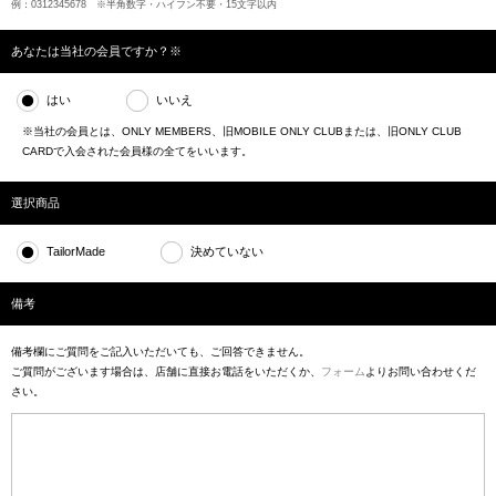
例：0312345678 ※半角数字・ハイフン不要・15文字以内
あなたは当社の会員ですか？※
はい
いいえ
※当社の会員とは、ONLY MEMBERS、旧MOBILE ONLY CLUBまたは、旧ONLY CLUB
CARDで入会された会員様の全てをいいます。
選択商品
TailorMade
決めていない
備考
備考欄にご質問をご記入いただいても、ご回答できません。
ご質問がございます場合は、店舗に直接お電話をいただくか、
フォーム
よりお問い合わせくだ
さい。