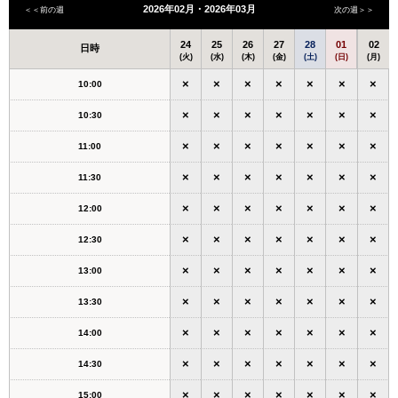
2026年02月・2026年03月
＜＜前の週
次の週＞＞
24
25
26
27
28
01
02
日時
(火)
(水)
(木)
(金)
(土)
(日)
(月)
×
×
×
×
×
×
×
10:00
×
×
×
×
×
×
×
10:30
×
×
×
×
×
×
×
11:00
×
×
×
×
×
×
×
11:30
×
×
×
×
×
×
×
12:00
×
×
×
×
×
×
×
12:30
×
×
×
×
×
×
×
13:00
×
×
×
×
×
×
×
13:30
×
×
×
×
×
×
×
14:00
×
×
×
×
×
×
×
14:30
×
×
×
×
×
×
×
15:00