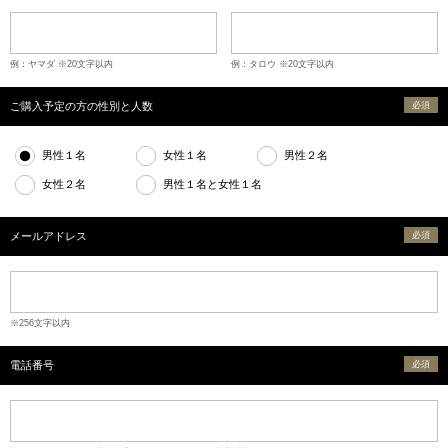
例：ヤマダ ※20文字以内
例：タロウ ※20文字以内
ご購入予定の方の性別と人数
必須
男性１名
女性１名
男性２名
女性２名
男性１名と女性１名
メールアドレス
必須
※256文字以内
電話番号
必須