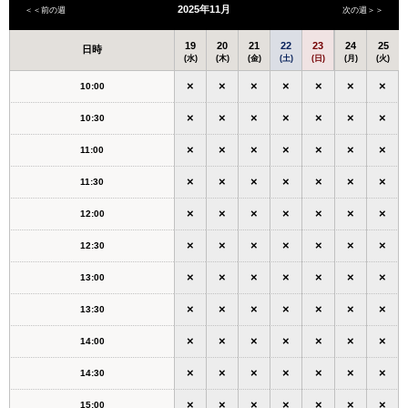
2025年11月
＜＜前の週
次の週＞＞
19
20
21
22
23
24
25
日時
(水)
(木)
(金)
(土)
(日)
(月)
(火)
×
×
×
×
×
×
×
10:00
×
×
×
×
×
×
×
10:30
×
×
×
×
×
×
×
11:00
×
×
×
×
×
×
×
11:30
×
×
×
×
×
×
×
12:00
×
×
×
×
×
×
×
12:30
×
×
×
×
×
×
×
13:00
×
×
×
×
×
×
×
13:30
×
×
×
×
×
×
×
14:00
×
×
×
×
×
×
×
14:30
×
×
×
×
×
×
×
15:00