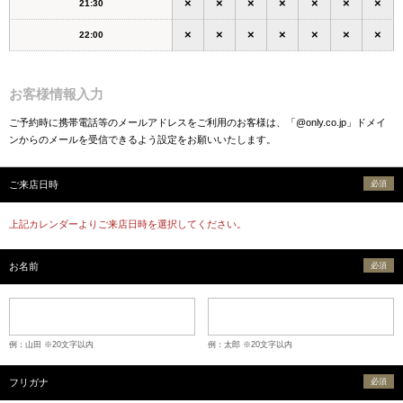
×
×
×
×
×
×
×
21:30
×
×
×
×
×
×
×
22:00
お客様情報入力
ご予約時に携帯電話等のメールアドレスをご利用のお客様は、「@only.co.jp」ドメイ
ンからのメールを受信できるよう設定をお願いいたします。
ご来店日時
必須
上記カレンダーよりご来店日時を選択してください。
お名前
必須
例：山田 ※20文字以内
例：太郎 ※20文字以内
フリガナ
必須