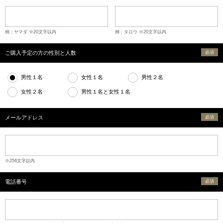
例：ヤマダ ※20文字以内
例：タロウ ※20文字以内
ご購入予定の方の性別と人数
必須
男性１名
女性１名
男性２名
女性２名
男性１名と女性１名
メールアドレス
必須
※256文字以内
電話番号
必須