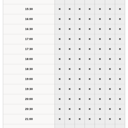
×
×
×
×
×
×
×
15:30
×
×
×
×
×
×
×
16:00
×
×
×
×
×
×
×
16:30
×
×
×
×
×
×
×
17:00
×
×
×
×
×
×
×
17:30
×
×
×
×
×
×
×
18:00
×
×
×
×
×
×
×
18:30
×
×
×
×
×
×
×
19:00
×
×
×
×
×
×
×
19:30
×
×
×
×
×
×
×
20:00
×
×
×
×
×
×
×
20:30
×
×
×
×
×
×
×
21:00