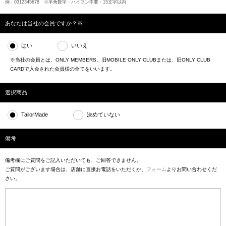
例：0312345678 ※半角数字・ハイフン不要・15文字以内
あなたは当社の会員ですか？※
はい
いいえ
※当社の会員とは、ONLY MEMBERS、旧MOBILE ONLY CLUBまたは、旧ONLY CLUB
CARDで入会された会員様の全てをいいます。
選択商品
TailorMade
決めていない
備考
備考欄にご質問をご記入いただいても、ご回答できません。
ご質問がございます場合は、店舗に直接お電話をいただくか、
フォーム
よりお問い合わせくだ
さい。