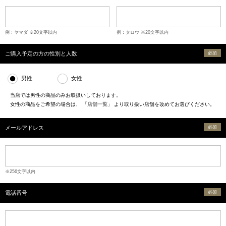
例：ヤマダ ※20文字以内
例：タロウ ※20文字以内
ご購入予定の方の性別と人数
必須
男性
女性
当店では男性の商品のみお取扱いしております。
女性の商品をご希望の場合は、
「店舗一覧」
より取り扱い店舗を改めてお選びください。
メールアドレス
必須
※256文字以内
電話番号
必須