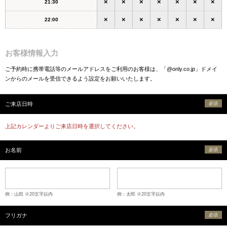
×
×
×
×
×
×
×
21:30
×
×
×
×
×
×
×
22:00
お客様情報入力
ご予約時に携帯電話等のメールアドレスをご利用のお客様は、「@only.co.jp」ドメイ
ンからのメールを受信できるよう設定をお願いいたします。
ご来店日時
必須
上記カレンダーよりご来店日時を選択してください。
お名前
必須
例：山田 ※20文字以内
例：太郎 ※20文字以内
フリガナ
必須