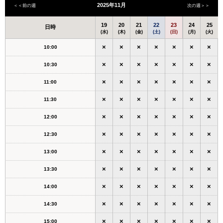
2025年11月
＜＜前の週
次の週＞＞
19
20
21
22
23
24
25
日時
(水)
(木)
(金)
(土)
(日)
(月)
(火)
×
×
×
×
×
×
×
10:00
×
×
×
×
×
×
×
10:30
×
×
×
×
×
×
×
11:00
×
×
×
×
×
×
×
11:30
×
×
×
×
×
×
×
12:00
×
×
×
×
×
×
×
12:30
×
×
×
×
×
×
×
13:00
×
×
×
×
×
×
×
13:30
×
×
×
×
×
×
×
14:00
×
×
×
×
×
×
×
14:30
×
×
×
×
×
×
×
15:00