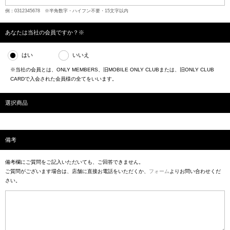
例：0312345678 ※半角数字・ハイフン不要・15文字以内
あなたは当社の会員ですか？※
はい
いいえ
※当社の会員とは、ONLY MEMBERS、旧MOBILE ONLY CLUBまたは、旧ONLY CLUB
CARDで入会された会員様の全てをいいます。
選択商品
備考
備考欄にご質問をご記入いただいても、ご回答できません。
ご質問がございます場合は、店舗に直接お電話をいただくか、
フォーム
よりお問い合わせくだ
さい。