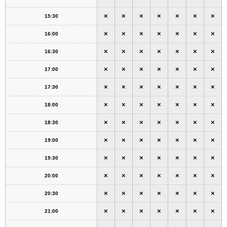
×
×
×
×
×
×
×
15:30
×
×
×
×
×
×
×
16:00
×
×
×
×
×
×
×
16:30
×
×
×
×
×
×
×
17:00
×
×
×
×
×
×
×
17:30
×
×
×
×
×
×
×
18:00
×
×
×
×
×
×
×
18:30
×
×
×
×
×
×
×
19:00
×
×
×
×
×
×
×
19:30
×
×
×
×
×
×
×
20:00
×
×
×
×
×
×
×
20:30
×
×
×
×
×
×
×
21:00