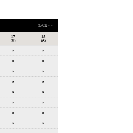
次の週＞＞
17
18
(月)
(火)
×
×
×
×
×
×
×
×
×
×
×
×
×
×
×
×