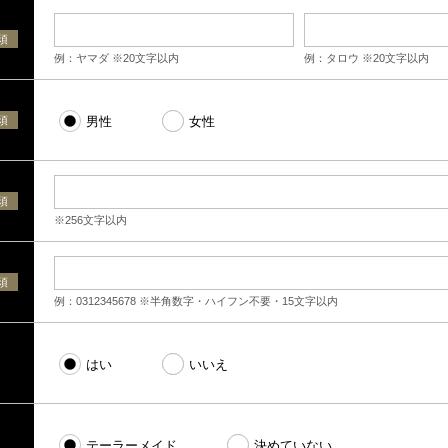
須
例：ヤマダ ※20文字以内
例：タロウ ※20文字以内
須
男性
女性
須
※256文字以内
須
例：0312345678 ※半角数字・ハイフン不要・15文字以内
はい
いいえ
テーラーメイド
決めていない