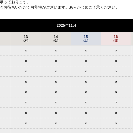
承っております。
々お待ちいただく可能性がございます。あらかじめご了承ください。
2025年11月
13
14
15
16
(木)
(金)
(土)
(日)
×
×
×
×
×
×
×
×
×
×
×
×
×
×
×
×
×
×
×
×
×
×
×
×
×
×
×
×
×
×
×
×