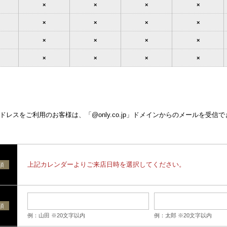
×
×
×
×
×
×
×
×
×
×
×
×
×
×
×
×
レスをご利用のお客様は、「@only.co.jp」ドメインからのメールを受信
上記カレンダーよりご来店日時を選択してください。
須
須
例：山田 ※20文字以内
例：太郎 ※20文字以内