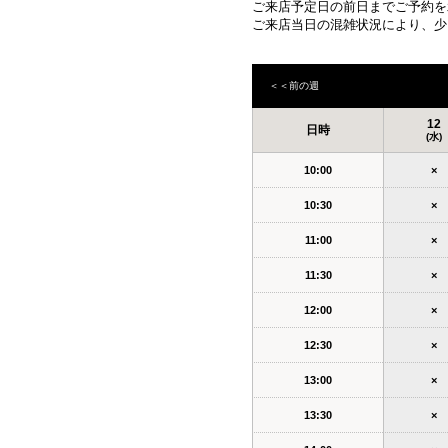
ご来店予定日の前日までご予約を
ご来店当日の混雑状況により、少
＜＜前の週
12
日時
(水)
10:00
×
10:30
×
11:00
×
11:30
×
12:00
×
12:30
×
13:00
×
13:30
×