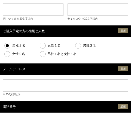
例：ヤマダ ※20文字以内
例：タロウ ※20文字以内
ご購入予定の方の性別と人数
必須
男性１名
女性１名
男性２名
女性２名
男性１名と女性１名
メールアドレス
必須
※256文字以内
電話番号
必須