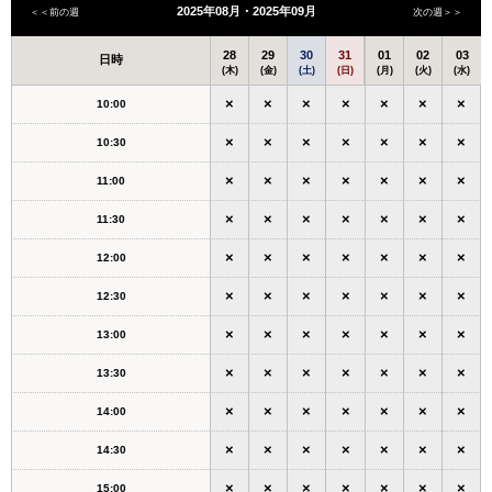
2025年08月・2025年09月
＜＜前の週
次の週＞＞
28
29
30
31
01
02
03
日時
(木)
(金)
(土)
(日)
(月)
(火)
(水)
×
×
×
×
×
×
×
10:00
×
×
×
×
×
×
×
10:30
×
×
×
×
×
×
×
11:00
×
×
×
×
×
×
×
11:30
×
×
×
×
×
×
×
12:00
×
×
×
×
×
×
×
12:30
×
×
×
×
×
×
×
13:00
×
×
×
×
×
×
×
13:30
×
×
×
×
×
×
×
14:00
×
×
×
×
×
×
×
14:30
×
×
×
×
×
×
×
15:00