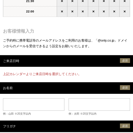
×
×
×
×
×
×
×
21:30
×
×
×
×
×
×
×
22:00
お客様情報入力
ご予約時に携帯電話等のメールアドレスをご利用のお客様は、「@only.co.jp」ドメイ
ンからのメールを受信できるよう設定をお願いいたします。
ご来店日時
必須
上記カレンダーよりご来店日時を選択してください。
お名前
必須
例：山田 ※20文字以内
例：太郎 ※20文字以内
フリガナ
必須