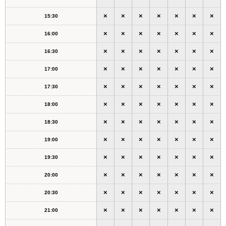
×
×
×
×
×
×
×
15:30
×
×
×
×
×
×
×
16:00
×
×
×
×
×
×
×
16:30
×
×
×
×
×
×
×
17:00
×
×
×
×
×
×
×
17:30
×
×
×
×
×
×
×
18:00
×
×
×
×
×
×
×
18:30
×
×
×
×
×
×
×
19:00
×
×
×
×
×
×
×
19:30
×
×
×
×
×
×
×
20:00
×
×
×
×
×
×
×
20:30
×
×
×
×
×
×
×
21:00