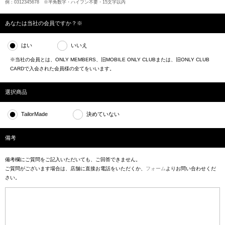
例：0312345678 ※半角数字・ハイフン不要・15文字以内
あなたは当社の会員ですか？※
はい
いいえ
※当社の会員とは、ONLY MEMBERS、旧MOBILE ONLY CLUBまたは、旧ONLY CLUB
CARDで入会された会員様の全てをいいます。
選択商品
TailorMade
決めていない
備考
備考欄にご質問をご記入いただいても、ご回答できません。
ご質問がございます場合は、店舗に直接お電話をいただくか、
フォーム
よりお問い合わせくだ
さい。