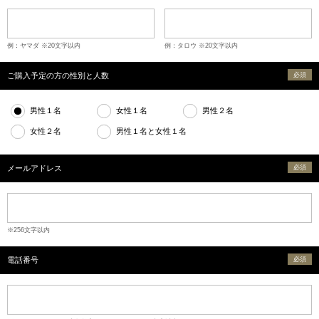
例：ヤマダ ※20文字以内
例：タロウ ※20文字以内
ご購入予定の方の性別と人数
必須
男性１名
女性１名
男性２名
女性２名
男性１名と女性１名
メールアドレス
必須
※256文字以内
電話番号
必須