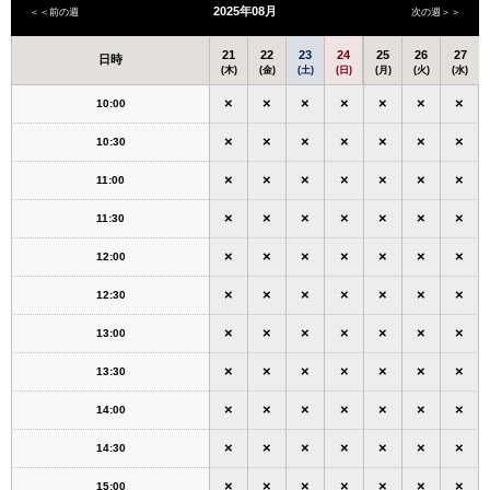
2025年08月
＜＜前の週
次の週＞＞
21
22
23
24
25
26
27
日時
(木)
(金)
(土)
(日)
(月)
(火)
(水)
×
×
×
×
×
×
×
10:00
×
×
×
×
×
×
×
10:30
×
×
×
×
×
×
×
11:00
×
×
×
×
×
×
×
11:30
×
×
×
×
×
×
×
12:00
×
×
×
×
×
×
×
12:30
×
×
×
×
×
×
×
13:00
×
×
×
×
×
×
×
13:30
×
×
×
×
×
×
×
14:00
×
×
×
×
×
×
×
14:30
×
×
×
×
×
×
×
15:00