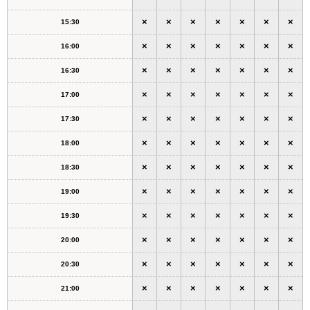
×
×
×
×
×
×
×
15:30
×
×
×
×
×
×
×
16:00
×
×
×
×
×
×
×
16:30
×
×
×
×
×
×
×
17:00
×
×
×
×
×
×
×
17:30
×
×
×
×
×
×
×
18:00
×
×
×
×
×
×
×
18:30
×
×
×
×
×
×
×
19:00
×
×
×
×
×
×
×
19:30
×
×
×
×
×
×
×
20:00
×
×
×
×
×
×
×
20:30
×
×
×
×
×
×
×
21:00