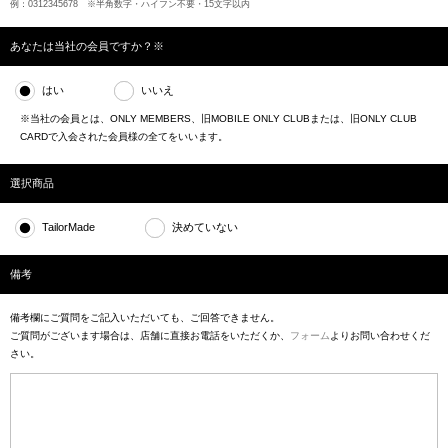
例：0312345678 ※半角数字・ハイフン不要・15文字以内
あなたは当社の会員ですか？※
はい
いいえ
※当社の会員とは、ONLY MEMBERS、旧MOBILE ONLY CLUBまたは、旧ONLY CLUB
CARDで入会された会員様の全てをいいます。
選択商品
TailorMade
決めていない
備考
備考欄にご質問をご記入いただいても、ご回答できません。
ご質問がございます場合は、店舗に直接お電話をいただくか、
フォーム
よりお問い合わせくだ
さい。