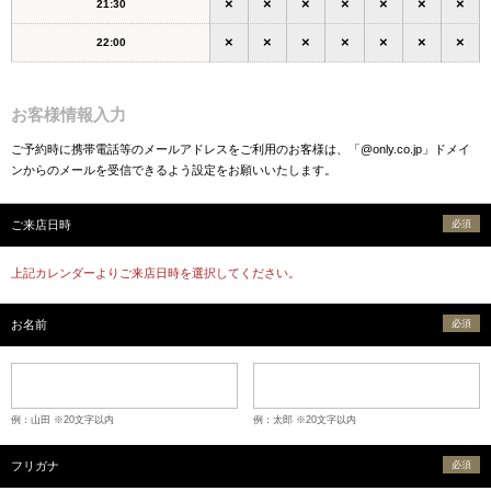
×
×
×
×
×
×
×
21:30
×
×
×
×
×
×
×
22:00
お客様情報入力
ご予約時に携帯電話等のメールアドレスをご利用のお客様は、「@only.co.jp」ドメイ
ンからのメールを受信できるよう設定をお願いいたします。
ご来店日時
必須
上記カレンダーよりご来店日時を選択してください。
お名前
必須
例：山田 ※20文字以内
例：太郎 ※20文字以内
フリガナ
必須