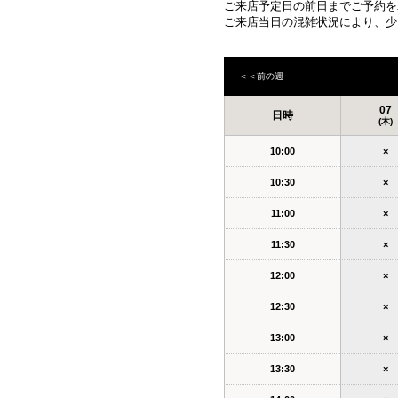
ご来店予定日の前日までご予約を
ご来店当日の混雑状況により、少
＜＜前の週
07
日時
(木)
10:00
×
10:30
×
11:00
×
11:30
×
12:00
×
12:30
×
13:00
×
13:30
×