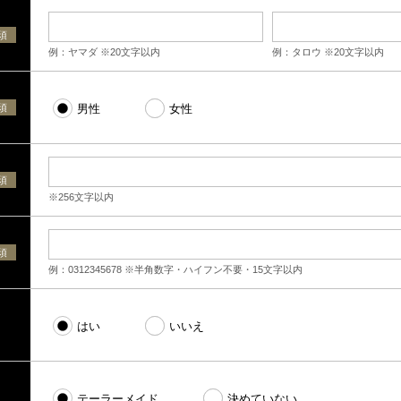
須
例：ヤマダ ※20文字以内
例：タロウ ※20文字以内
須
男性
女性
須
※256文字以内
須
例：0312345678 ※半角数字・ハイフン不要・15文字以内
はい
いいえ
テーラーメイド
決めていない