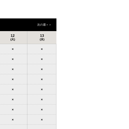
次の週＞＞
12
13
(火)
(水)
×
×
×
×
×
×
×
×
×
×
×
×
×
×
×
×