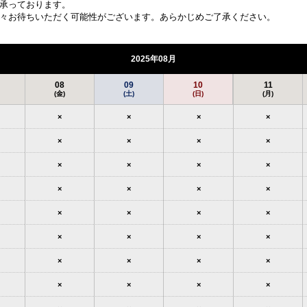
承っております。
々お待ちいただく可能性がございます。あらかじめご了承ください。
2025年08月
08
09
10
11
(金)
(土)
(日)
(月)
×
×
×
×
×
×
×
×
×
×
×
×
×
×
×
×
×
×
×
×
×
×
×
×
×
×
×
×
×
×
×
×