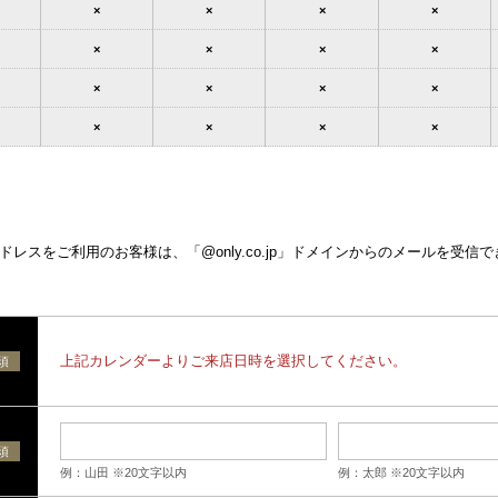
×
×
×
×
×
×
×
×
×
×
×
×
×
×
×
×
レスをご利用のお客様は、「@only.co.jp」ドメインからのメールを受信
上記カレンダーよりご来店日時を選択してください。
須
須
例：山田 ※20文字以内
例：太郎 ※20文字以内