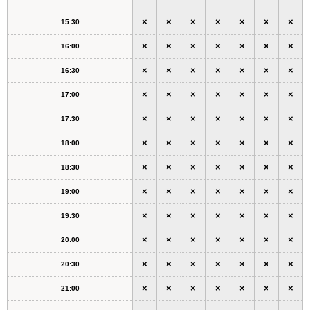
×
×
×
×
×
×
×
15:30
×
×
×
×
×
×
×
16:00
×
×
×
×
×
×
×
16:30
×
×
×
×
×
×
×
17:00
×
×
×
×
×
×
×
17:30
×
×
×
×
×
×
×
18:00
×
×
×
×
×
×
×
18:30
×
×
×
×
×
×
×
19:00
×
×
×
×
×
×
×
19:30
×
×
×
×
×
×
×
20:00
×
×
×
×
×
×
×
20:30
×
×
×
×
×
×
×
21:00