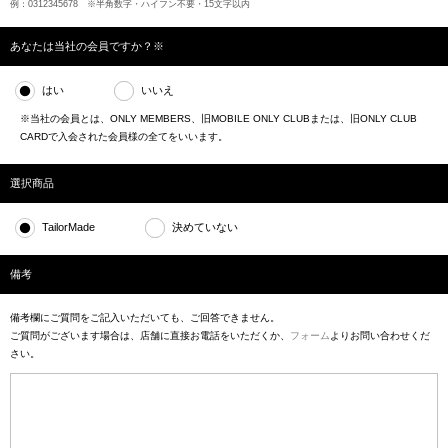
例：0312345678 ※半角数字・ハイフン不要・15文字以内
あなたは当社の会員ですか？※
はい
いいえ
※当社の会員とは、ONLY MEMBERS、旧MOBILE ONLY CLUBまたは、旧ONLY CLUB
CARDで入会された会員様の全てをいいます。
選択商品
TailorMade
決めていない
備考
備考欄にご質問をご記入いただいても、ご回答できません。
ご質問がございます場合は、店舗に直接お電話をいただくか、
フォーム
よりお問い合わせくだ
さい。