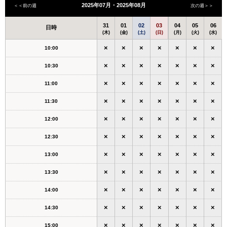
2025年07月・2025年08月
＜＜前の週
次の週＞＞
31
01
02
03
04
05
06
日時
(木)
(金)
(土)
(日)
(月)
(火)
(水)
×
×
×
×
×
×
×
10:00
×
×
×
×
×
×
×
10:30
×
×
×
×
×
×
×
11:00
×
×
×
×
×
×
×
11:30
×
×
×
×
×
×
×
12:00
×
×
×
×
×
×
×
12:30
×
×
×
×
×
×
×
13:00
×
×
×
×
×
×
×
13:30
×
×
×
×
×
×
×
14:00
×
×
×
×
×
×
×
14:30
×
×
×
×
×
×
×
15:00