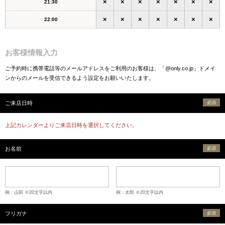
×
×
×
×
×
×
×
21:30
×
×
×
×
×
×
×
22:00
お客様情報入力
ご予約時に携帯電話等のメールアドレスをご利用のお客様は、「@only.co.jp」ドメイ
ンからのメールを受信できるよう設定をお願いいたします。
ご来店日時
必須
上記カレンダーよりご来店日時を選択してください。
お名前
必須
例：山田 ※20文字以内
例：太郎 ※20文字以内
フリガナ
必須