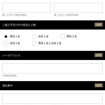
例：ヤマダ ※20文字以内
例：タロウ ※20文字以内
ご購入予定の方の性別と人数
必須
男性１名
女性１名
男性２名
女性２名
男性１名と女性１名
メールアドレス
必須
※256文字以内
電話番号
必須