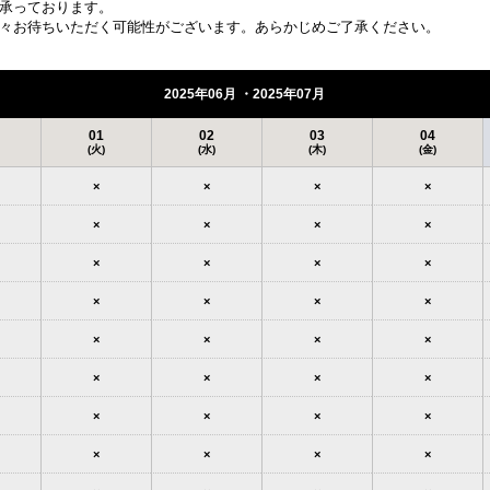
承っております。
々お待ちいただく可能性がございます。あらかじめご了承ください。
2025年06月 ・2025年07月
01
02
03
04
(火)
(水)
(木)
(金)
×
×
×
×
×
×
×
×
×
×
×
×
×
×
×
×
×
×
×
×
×
×
×
×
×
×
×
×
×
×
×
×