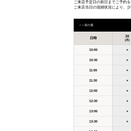
ご来店予定日の前日までご予約を
ご来店当日の混雑状況により、少
＜＜前の週
30
日時
(月)
10:00
×
10:30
×
11:00
×
11:30
×
12:00
×
12:30
×
13:00
×
13:30
×