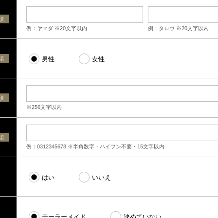
須
例：ヤマダ ※20文字以内
例：タロウ ※20文字以内
須
男性
女性
須
※256文字以内
須
例：0312345678 ※半角数字・ハイフン不要・15文字以内
はい
いいえ
テーラーメイド
決めていない