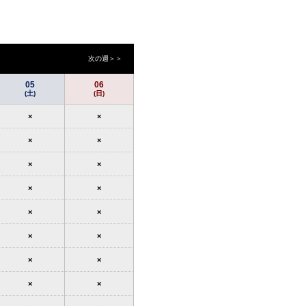
次の週＞＞
05
06
(土)
(日)
×
×
×
×
×
×
×
×
×
×
×
×
×
×
×
×