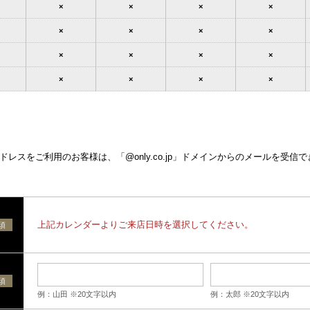
×
×
×
×
×
×
×
×
×
×
×
×
×
×
×
×
レスをご利用のお客様は、「@only.co.jp」ドメインからのメールを受信
上記カレンダーよりご来店日時を選択してください。
須
須
例：山田 ※20文字以内
例：太郎 ※20文字以内