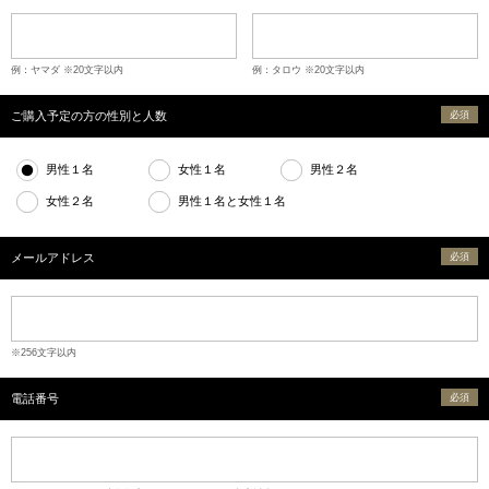
例：ヤマダ ※20文字以内
例：タロウ ※20文字以内
ご購入予定の方の性別と人数
必須
男性１名
女性１名
男性２名
女性２名
男性１名と女性１名
メールアドレス
必須
※256文字以内
電話番号
必須