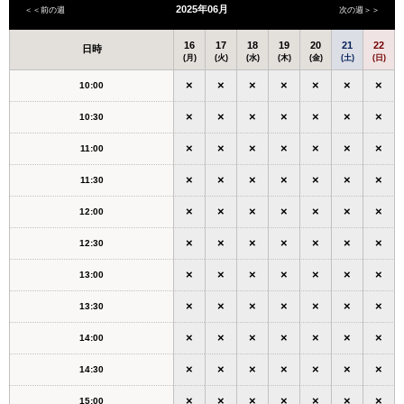
2025年06月
＜＜前の週
次の週＞＞
16
17
18
19
20
21
22
日時
(月)
(火)
(水)
(木)
(金)
(土)
(日)
×
×
×
×
×
×
×
10:00
×
×
×
×
×
×
×
10:30
×
×
×
×
×
×
×
11:00
×
×
×
×
×
×
×
11:30
×
×
×
×
×
×
×
12:00
×
×
×
×
×
×
×
12:30
×
×
×
×
×
×
×
13:00
×
×
×
×
×
×
×
13:30
×
×
×
×
×
×
×
14:00
×
×
×
×
×
×
×
14:30
×
×
×
×
×
×
×
15:00