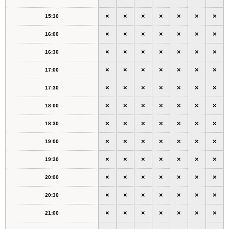
×
×
×
×
×
×
×
15:30
×
×
×
×
×
×
×
16:00
×
×
×
×
×
×
×
16:30
×
×
×
×
×
×
×
17:00
×
×
×
×
×
×
×
17:30
×
×
×
×
×
×
×
18:00
×
×
×
×
×
×
×
18:30
×
×
×
×
×
×
×
19:00
×
×
×
×
×
×
×
19:30
×
×
×
×
×
×
×
20:00
×
×
×
×
×
×
×
20:30
×
×
×
×
×
×
×
21:00