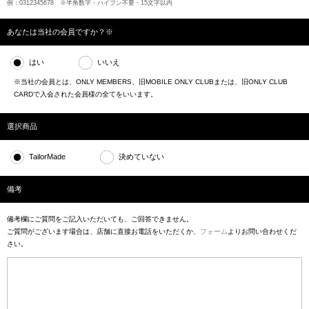
例：0312345678 ※半角数字・ハイフン不要・15文字以内
あなたは当社の会員ですか？※
はい
いいえ
※当社の会員とは、ONLY MEMBERS、旧MOBILE ONLY CLUBまたは、旧ONLY CLUB
CARDで入会された会員様の全てをいいます。
選択商品
TailorMade
決めていない
備考
備考欄にご質問をご記入いただいても、ご回答できません。
ご質問がございます場合は、店舗に直接お電話をいただくか、
フォーム
よりお問い合わせくだ
さい。