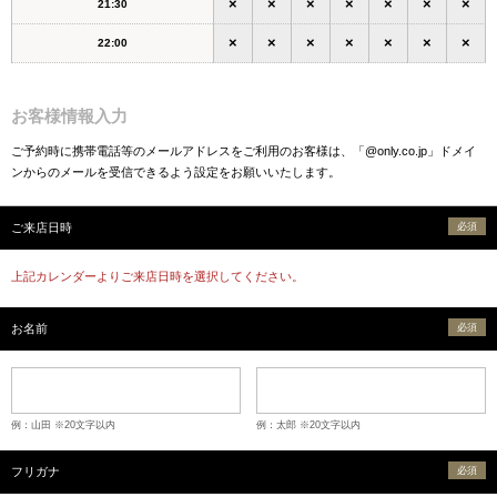
×
×
×
×
×
×
×
21:30
×
×
×
×
×
×
×
22:00
お客様情報入力
ご予約時に携帯電話等のメールアドレスをご利用のお客様は、「@only.co.jp」ドメイ
ンからのメールを受信できるよう設定をお願いいたします。
ご来店日時
必須
上記カレンダーよりご来店日時を選択してください。
お名前
必須
例：山田 ※20文字以内
例：太郎 ※20文字以内
フリガナ
必須