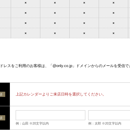
×
×
×
×
×
×
×
×
×
×
×
×
×
×
×
×
レスをご利用のお客様は、「@only.co.jp」ドメインからのメールを受信
上記カレンダーよりご来店日時を選択してください。
須
須
例：山田 ※20文字以内
例：太郎 ※20文字以内