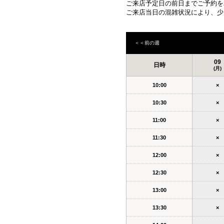
ご来店予定日の前日までご予約を
ご来店当日の混雑状況により、少
＜＜前の週
09
日時
(月)
10:00
×
10:30
×
11:00
×
11:30
×
12:00
×
12:30
×
13:00
×
13:30
×