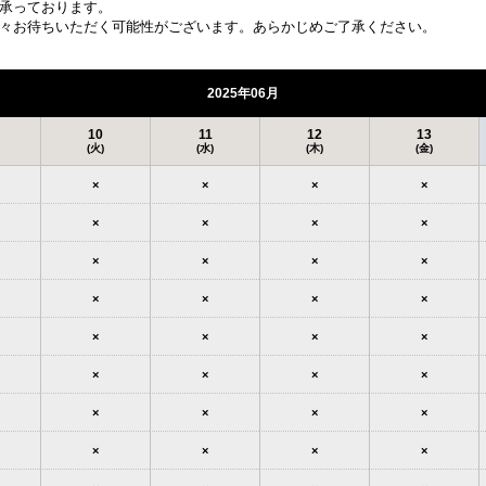
承っております。
々お待ちいただく可能性がございます。あらかじめご了承ください。
2025年06月
10
11
12
13
(火)
(水)
(木)
(金)
×
×
×
×
×
×
×
×
×
×
×
×
×
×
×
×
×
×
×
×
×
×
×
×
×
×
×
×
×
×
×
×