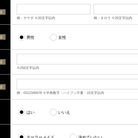
須
例：ヤマダ ※20文字以内
例：タロウ ※20文字以内
須
男性
女性
須
※256文字以内
須
例：0312345678 ※半角数字・ハイフン不要・15文字以内
はい
いいえ
テーラーメイド
決めていない