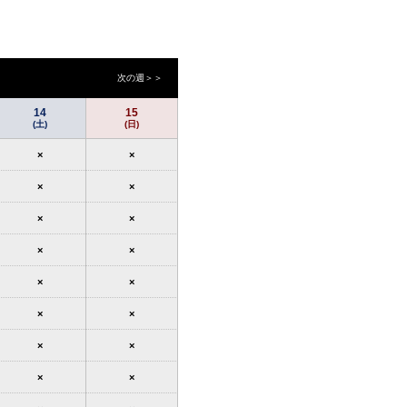
次の週＞＞
14
15
(土)
(日)
×
×
×
×
×
×
×
×
×
×
×
×
×
×
×
×