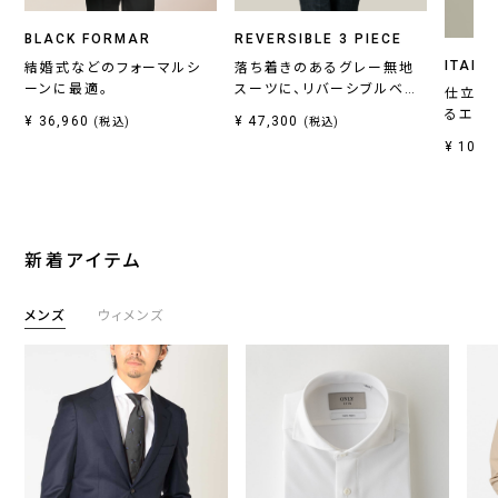
BLACK FORMAR
REVERSIBLE 3 PIECE
ITALI
結婚式などのフォーマルシ
落ち着きのあるグレー無地
ーンに最適。
スーツに、リバーシブルベス
仕立て
トがセットの一着。
るエレ
¥ 36,960
¥ 47,300
(税込)
(税込)
¥ 10,7
新着アイテム
メンズ
ウィメンズ