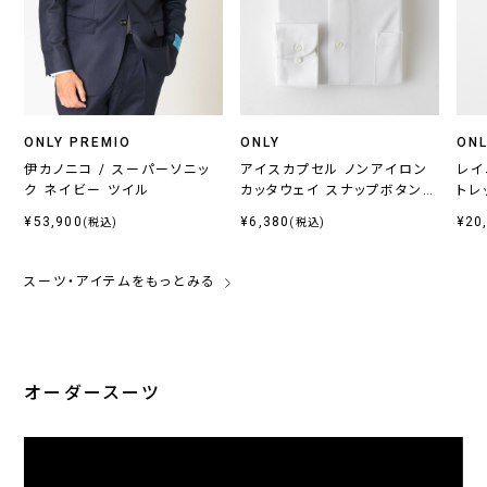
ONLY PREMIO
ONLY
ONL
伊カノニコ / スーパーソニッ
アイスカプセル ノンアイロン
レイ
ク ネイビー ツイル
カッタウェイ スナップボタン付
トレ
き
¥53,900
¥6,380
¥20
(税込)
(税込)
スーツ・アイテムをもっとみる
オーダースーツ