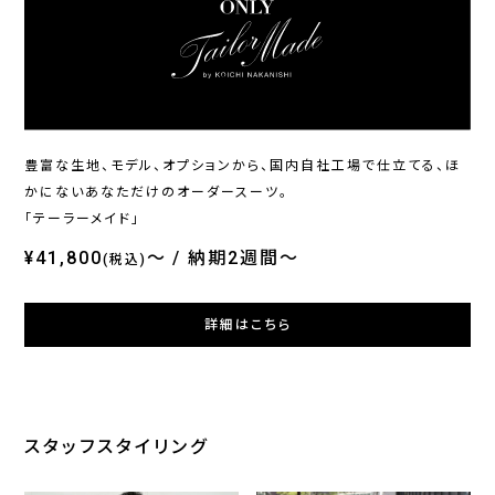
ONLY
ONLY
ONL
ホームウォッシュ / シングル
イージーケア / ブルーレギュ
オン
ジャケット ブラック無地 定番
ラーカラー
ブル
¥20,900
¥4,290
¥36
(税込)
(税込)
豊富な生地、モデル、オプションから、国内自社工場で仕立てる、ほ
かにないあなただけのオーダースーツ。
「テーラーメイド」
¥41,800
～
納期2週間～
(税込)
詳細はこちら
スタッフスタイリング