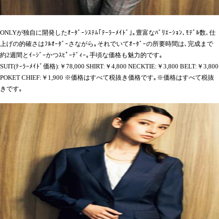
ONLYが独自に開発したｵｰﾀﾞｰｼｽﾃﾑ｢ﾃｰﾗｰﾒｲﾄﾞ｣｡豊富なﾊﾞﾘｴｰｼｮﾝ､ﾓﾃﾞﾙ数､仕
上げの的確さはﾌﾙｵｰﾀﾞｰさながら｡それでいてｵｰﾀﾞｰの所要時間は､完成まで
約2週間とｲｰｼﾞｰかつｽﾋﾟｰﾃﾞｨｰ｡手頃な価格も魅力的です｡
SUIT(ﾃｰﾗｰﾒｲﾄﾞ価格):￥78,000 SHIRT:￥4,800 NECKTIE:￥3,800 BELT:￥3,800
POKET CHIEF:￥1,900 ※価格はすべて税抜き価格です｡※価格はすべて税抜
きです｡