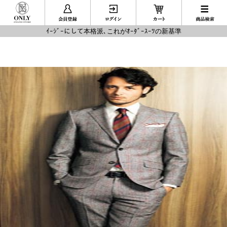
ｲｰｼﾞｰにして本格派､これがｵｰﾀﾞｰｽｰﾂの新基準